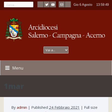
Gio 6 Agosto
----
13:59:49
Menu
1mar
By
admin
|
Published
24 Febbraio 2021
| Full size