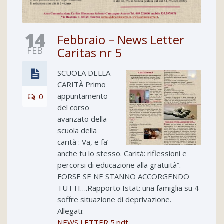
14
Febbraio – News Letter
FEB
Caritas nr 5
SCUOLA DELLA
CARITÀ Primo
appuntamento
0
del corso
avanzato della
scuola della
carità : Va, e fa’
anche tu lo stesso. Carità: riflessioni e
percorsi di educazione alla gratuità”.
FORSE SE NE STANNO ACCORGENDO
TUTTI….Rapporto Istat: una famiglia su 4
soffre situazione di deprivazione.
Allegati:
NEWS LETTER 5.pdf