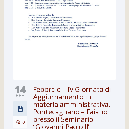
14
Febbraio – IV Giornata di
FEB
Aggiornamento in
materia amministrativa,
Pontecagnano – Faiano
presso il Seminario
0
“Giovanni Paolo II”