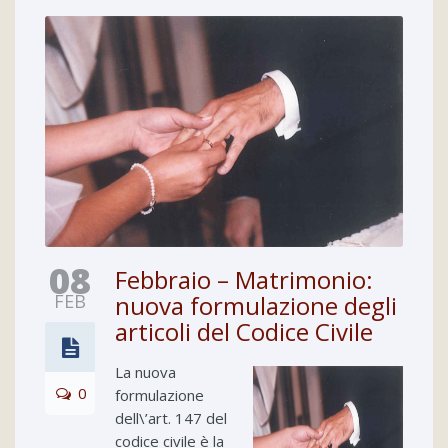
08
Febbraio – Matrimonio:
FEB
nuova formulazione degli
articoli del Codice Civile
La nuova
0
formulazione
dell\’art. 147 del
codice civile è la