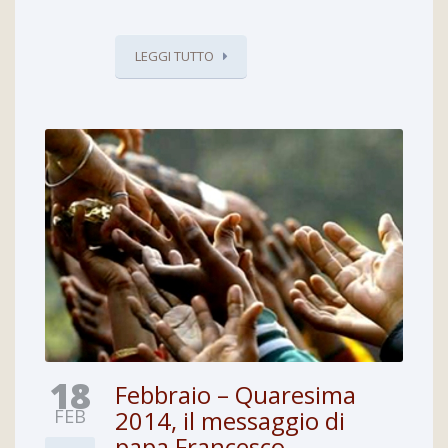
LEGGI TUTTO
18
Febbraio – Quaresima
FEB
2014, il messaggio di
papa Francesco