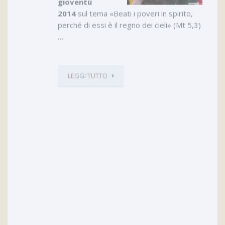
gioventù
2014
sul tema «Beati i poveri in spirito,
perché di essi è il regno dei cieli» (Mt 5,3)
…
LEGGI TUTTO
06
2014 – Febbraio
FEB
LEGGI TUTTO
0