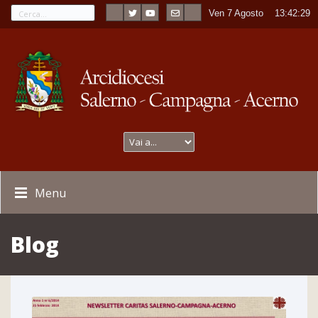
Ven 7 Agosto
----
13:42:30
Menu
Blog