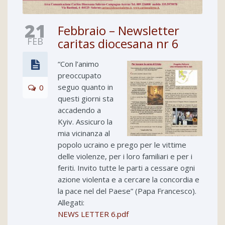
21
Febbraio – Newsletter
FEB
caritas diocesana nr 6
“Con l’animo
preoccupato
seguo quanto in
0
questi giorni sta
accadendo a
Kyiv. Assicuro la
mia vicinanza al
popolo ucraino e prego per le vittime
delle violenze, per i loro familiari e per i
feriti. Invito tutte le parti a cessare ogni
azione violenta e a cercare la concordia e
la pace nel del Paese” (Papa Francesco).
Allegati:
NEWS LETTER 6.pdf