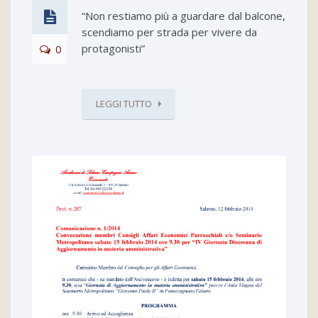
“Non restiamo più a guardare dal balcone,
scendiamo per strada per vivere da
protagonisti”
0
LEGGI TUTTO