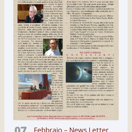
07
Febbraio – News Letter