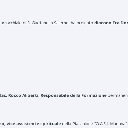
 parrocchiale di S. Gaetano in Salerno, ha ordinato
diacono Fra Dom
Sac. Rocco Aliberti, Responsabile della Formazione
permanente
no, vice assistente spirituale
della Pia Unione “O.A.S.I. Mariana”;