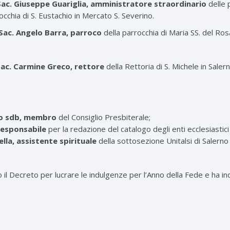
Sac. Giuseppe Guariglia, amministratore straordinario
delle 
cchia di S. Eustachio in Mercato S. Severino.
o Sac. Angelo Barra, parroco
della parrocchia di Maria SS. del Ro
 sac. Carmine Greco, rettore
della Rettoria di S. Michele in Salern
ino sdb, membro
del Consiglio Presbiterale;
 responsabile
per la redazione del catalogo degli enti ecclesiastici 
lla, assistente spirituale
della sottosezione Unitalsi di Salerno
il Decreto per lucrare le indulgenze per l’Anno della Fede e ha ind