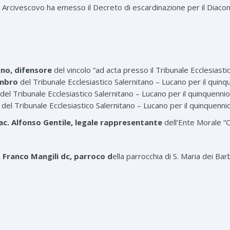
s. Arcivescovo ha emesso il Decreto di escardinazione per il Diacono
gno, difensore
del vincolo “ad acta presso il Tribunale Ecclesiast
membro
del Tribunale Ecclesiastico Salernitano – Lucano per il qui
del Tribunale Ecclesiastico Salernitano – Lucano per il quinquenn
o
del Tribunale Ecclesiastico Salernitano – Lucano per il quinquenn
Sac. Alfonso Gentile, legale rappresentante
dell’Ente Morale “C
. Franco Mangili dc, parroco d
ella parrocchia di S. Maria dei Barb