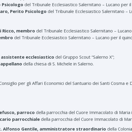
o Psicologo
del Tribunale Ecclesiastico Salernitano – Lucano per 
caro, Perito Psicologo
del Tribunale Ecclesiastico Salernitano –
Di Ricco, membro
del Tribunale Ecclesiastico Salernitano – Lucan
membro
del Tribunale Ecclesiastico Salernitano – Lucano per il qu
o, assistente ecclesiastico
del Gruppo Scout “Salerno X”;
 Cappellano
della chiesa di S. Michele in Salerno.
il Consiglio per gli Affari Economici del Santuario dei Santi Cosma e 
tefusco, parroco
della parrocchia del Cuore Immacolato di Maria i
icario parrocchiale
della parrocchia del Cuore Immacolato di Mari
ac. Alfonso Gentile, amministratore straordinario
della Coloni