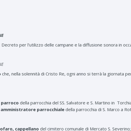
NE
l Decreto per l’utilizzo delle campane e la diffusione sonora in occ
NE
o
che, nella solennità di Cristo Re, ogni anno si terrà la giornata p
, parroco
della parrocchia del SS. Salvatore e S. Martino in Torchi
e, amministratore parrocchiale
della parrocchia di S. Marco a Rot
stofaro, cappellano
del cimitero comunale di Mercato S. Severino;