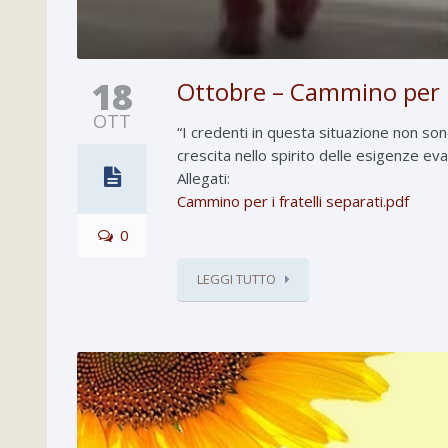
18
Ottobre – Cammino per i f
OTT
“I credenti in questa situazione non son
crescita nello spirito delle esigenze e
Allegati:
Cammino per i fratelli separati.pdf
0
LEGGI TUTTO