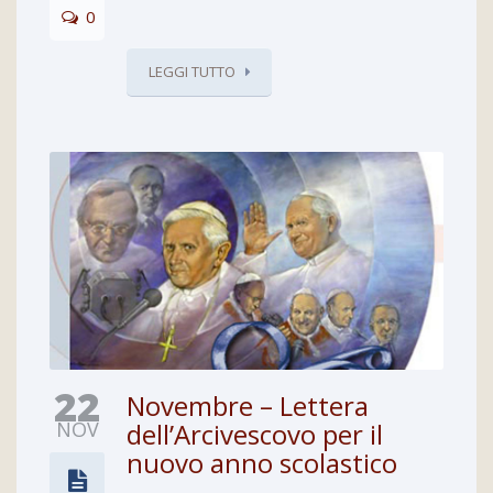
0
LEGGI TUTTO
22
Novembre – Lettera
NOV
dell’Arcivescovo per il
nuovo anno scolastico