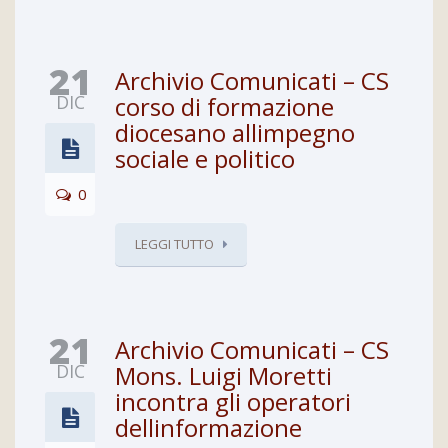
21
Archivio Comunicati – CS
DIC
corso di formazione
diocesano allimpegno
sociale e politico
0
LEGGI TUTTO
21
Archivio Comunicati – CS
DIC
Mons. Luigi Moretti
incontra gli operatori
dellinformazione