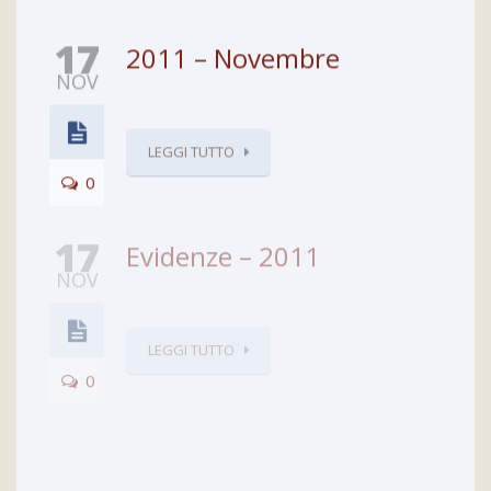
17
2011 – Novembre
NOV
LEGGI TUTTO
0
17
Evidenze – 2011
NOV
LEGGI TUTTO
0
17
2011 – Novembre
NOV