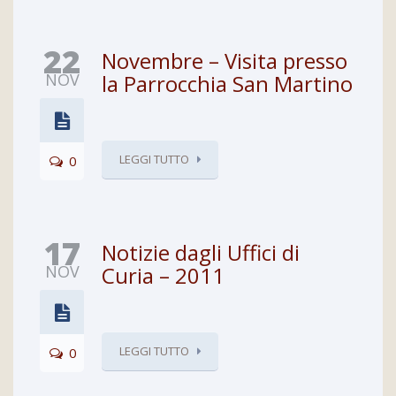
22
Novembre – Visita presso
NOV
la Parrocchia San Martino
LEGGI TUTTO
0
17
Notizie dagli Uffici di
NOV
Curia – 2011
LEGGI TUTTO
0