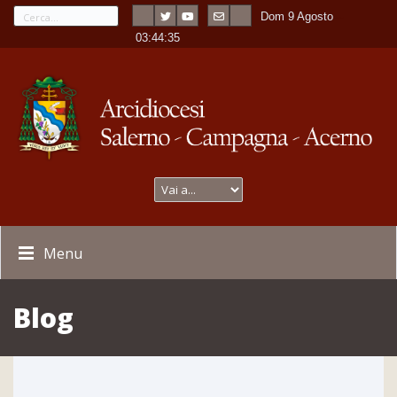
Dom 9 Agosto
---
-
03:44:35
Menu
Blog