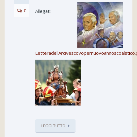
0
Allegati:
LetteradellArcivescovopernuovoannoscoalstico.
LEGGI TUTTO