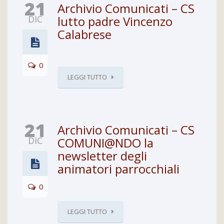
21
Archivio Comunicati – CS
DIC
lutto padre Vincenzo
Calabrese
0
LEGGI TUTTO
21
Archivio Comunicati – CS
DIC
COMUNI@NDO la
newsletter degli
animatori parrocchiali
0
LEGGI TUTTO