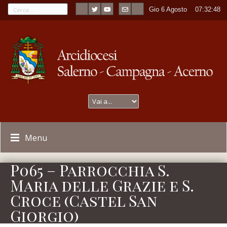
Gio 6 Agosto
----
07:32:48
Menu
P065 – Parrocchia S.
Maria delle Grazie e S.
Croce (Castel San
Giorgio)