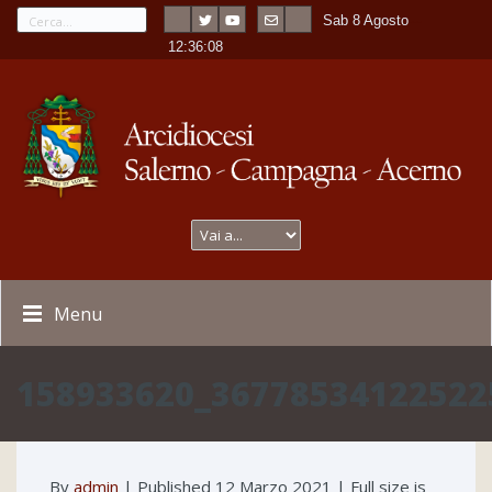
Sab 8 Agosto
---
-
12:36:08
Menu
158933620_36778534122522
By
admin
|
Published
12 Marzo 2021
| Full size is