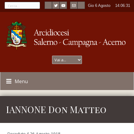
Gio 6 Agosto
----
14:06:31
Menu
IANNONE Don Matteo
Deceduto il 26 Agosto 1918