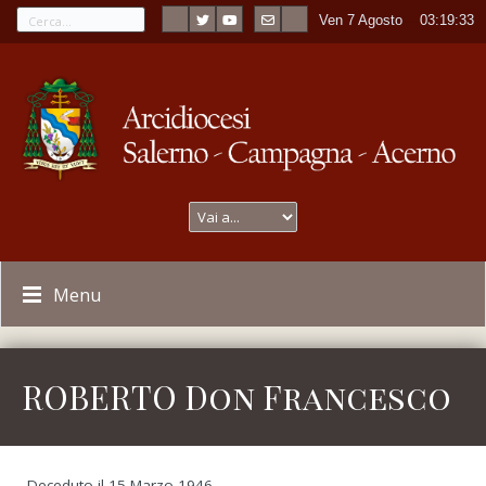
Ven 7 Agosto
----
03:19:33
Menu
ROBERTO Don Francesco
Deceduto il 15 Marzo 1946