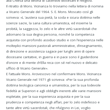
alla Chiesa una decina di Sacerdoti diocesani e religiosi.
Il ritratto di Mons. Vicinanza lo troviamo nella lettera di nomina
a Vicario Generale del 1964. S. E. Mons. Moscato così gli
scriveva: «L ‘austera sua pietà, la soda e sicura dottrina nelle
scienze sacre, la sana cultura umanistica, ed insieme la
probità, la saggezza, lo zelo e le altre virtù sacerdotali che
adornano la sua degna persona, nonché la competenza
acquisita con profondo assiduo studio e con l’esperienza nelle
molteplici mansioni pastorali amministrative, d’insegnamento,
di direzione e assistenza sagace per lunghi anni di opere
diocesane caritative, in guerra e in pace sono il guiderdone
d’onore e di mente ch’Ella reca con sé nel nuovo e delicato
ufficio di Vicario Generale».
E l’attuale Mons. Arcivescovo nel confermare Mons. Vicinanza
Vicario Generale nel 1971 gli scriveva: «Per la sua profonda
dottrina teologica canonica e umanistica, per la sua lodevole
fedeltà ai Superiori e agli obblighi inerenti alle varie mansioni
espletate, per la sua esperienza acquisita e per la sua
prudenza e competenza negli affari, per lo zelo indefesso e
tante altre virtù sacerdotali, che rifulgono in Lei, voglio