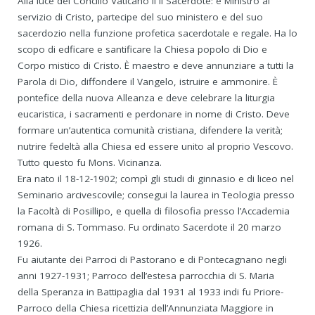
Alla luce del Concilio Vaticano II il Sacerdote: è Ministro al
servizio di Cristo, partecipe del suo ministero e del suo
sacerdozio nella funzione profetica sacerdotale e regale. Ha lo
scopo di edficare e santificare la Chiesa popolo di Dio e
Corpo mistico di Cristo. È maestro e deve annunziare a tutti la
Parola di Dio, diffondere il Vangelo, istruire e ammonire. È
pontefice della nuova Alleanza e deve celebrare la liturgia
eucaristica, i sacramenti e perdonare in nome di Cristo. Deve
formare un’autentica comunità cristiana, difendere la verità;
nutrire fedeltà alla Chiesa ed essere unito al proprio Vescovo.
Tutto questo fu Mons. Vicinanza.
Era nato il 18-12-1902; compì gli studi di ginnasio e di liceo nel
Seminario arcivescovile; consegui la laurea in Teologia presso
la Facoltà di Posillipo, e quella di filosofia presso l’Accademia
romana di S. Tommaso. Fu ordinato Sacerdote il 20 marzo
1926.
Fu aiutante dei Parroci di Pastorano e di Pontecagnano negli
anni 1927-1931; Parroco dell’estesa parrocchia di S. Maria
della Speranza in Battipaglia dal 1931 al 1933 indi fu Priore-
Parroco della Chiesa ricettizia dell’Annunziata Maggiore in