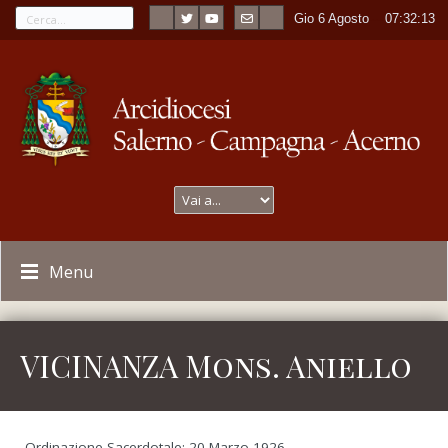
Gio 6 Agosto
----
07:32:14
Menu
VICINANZA Mons. Aniello
Ordinazione Sacerdotale: 20 Marzo 1926