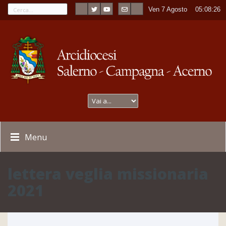
Ven 7 Agosto
----
05:08:26
Menu
lettera veglia missionaria
2021