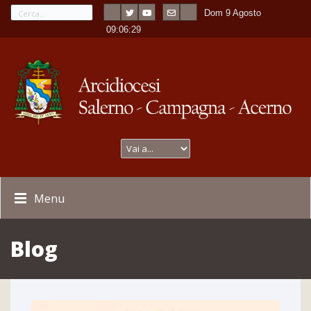
Dom 9 Agosto
---
-
09:06:30
Menu
Blog