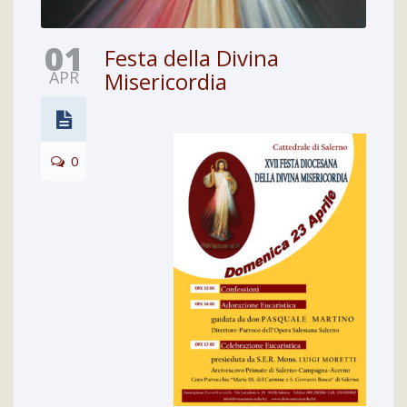
01
Festa della Divina
APR
Misericordia
0