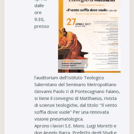
dalle
ore
9.30,
presso
l’auditorium dell’Istituto Teologico
Salernitano del Seminario Metropolitano
Giovanni Paolo II di Pontecagnano Faiano,
si tiene il convegno di Matthaeus, rivista
di scienze teologiche, dal titolo: “Il vento
soffia dove vuole” Per una rinnovata
visione pneumatologica.
Aprono i lavori S.E. Mons. Luigi Moretti e
don Angelo Barra, Prefetto degli Studi e