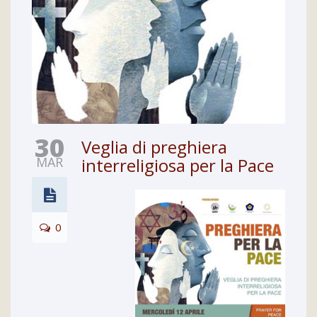
30
Veglia di preghiera
MAR
interreligiosa per la Pace
0