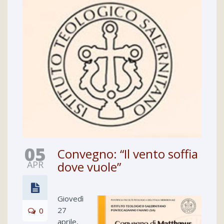
05
Convegno: “Il vento soffia
APR
dove vuole”
Giovedì
27
0
aprile,