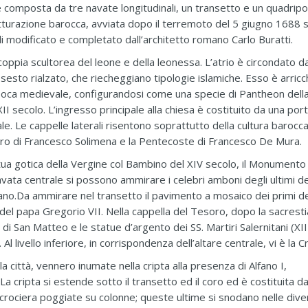
e composta da tre navate longitudinali, un transetto e un quadripo
utturazione barocca, avviata dopo il terremoto del 5 giugno 1688 
i modificato e completato dall’architetto romano Carlo Buratti.
oppia scultorea del leone e della leonessa. L’atrio è circondato d
 sesto rialzato, che riecheggiano tipologie islamiche. Esso è arricc
in epoca medievale, configurandosi come una specie di Pantheon della 
I secolo. L’ingresso principale alla chiesa è costituito da una port
e. Le cappelle laterali risentono soprattutto della cultura barocc
aro di Francesco Solimena e la Pentecoste di Francesco De Mura.
ua gotica della Vergine col Bambino del XIV secolo, il Monumento
vata centrale si possono ammirare i celebri amboni degli ultimi d
iliano.Da ammirare nel transetto il pavimento a mosaico dei primi d
ro del papa Gregorio VII. Nella cappella del Tesoro, dopo la sacrestia
 di San Matteo e le statue d’argento dei SS. Martiri Salernitani (XIII
 livello inferiore, in corrispondenza dell’altare centrale, vi è la Cr
a città, vennero inumate nella cripta alla presenza di Alfano I,
a cripta si estende sotto il transetto ed il coro ed è costituita d
 crociera poggiate su colonne; queste ultime si snodano nelle div