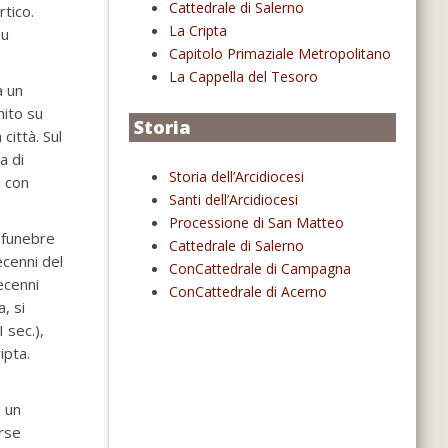
Cattedrale di Salerno
rtico.
La Cripta
su
Capitolo Primaziale Metropolitano
La Cappella del Tesoro
a un
hito su
Storia
città. Sul
a di
Storia dell’Arcidiocesi
a con
Santi dell’Arcidiocesi
Processione di San Matteo
 funebre
Cattedrale di Salerno
ecenni del
ConCattedrale di Campagna
ecenni
ConCattedrale di Acerno
, si
 sec.),
ipta.
a un
erse