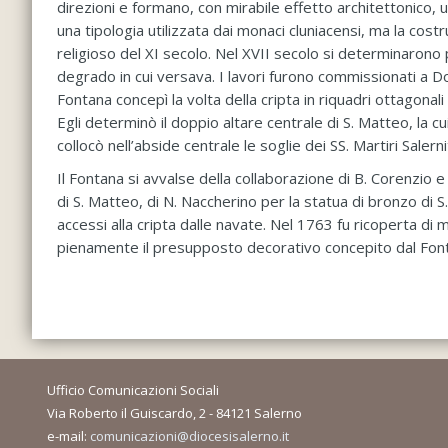
direzioni e formano, con mirabile effetto architettonico,
una tipologia utilizzata dai monaci cluniacensi, ma la cost
religioso del XI secolo. Nel XVII secolo si determinarono 
degrado in cui versava. I lavori furono commissionati a D
Fontana concepì la volta della cripta in riquadri ottagonali c
Egli determinò il doppio altare centrale di S. Matteo, la 
collocò nell’abside centrale le soglie dei SS. Martiri Salerni
Il Fontana si avvalse della collaborazione di B. Corenzio e
di S. Matteo, di N. Naccherino per la statua di bronzo di S.
accessi alla cripta dalle navate. Nel 1763 fu ricoperta d
pienamente il presupposto decorativo concepito dal Fon
Ufficio Comunicazioni Sociali
Via Roberto il Guiscardo, 2 - 84121 Salerno
e-mail:
comunicazioni@diocesisalerno.it