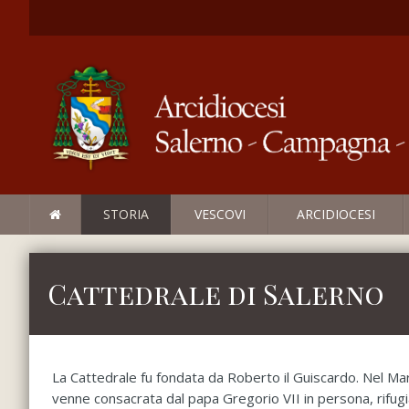
STORIA
VESCOVI
ARCIDIOCESI
Cattedrale di Salerno
La Cattedrale fu fondata da Roberto il Guiscardo. Nel Mar
venne consacrata dal papa Gregorio VII in persona, rifugi