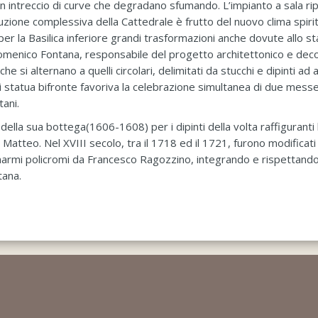
 un intreccio di curve che degradano sfumando. L’impianto a sala r
ruzione complessiva della Cattedrale è frutto del nuovo clima spiri
per la Basilica inferiore grandi trasformazioni anche dovute allo st
omenico Fontana, responsabile del progetto architettonico e decor
he si alternano a quelli circolari, delimitati da stucchi e dipinti ad 
cui statua bifronte favoriva la celebrazione simultanea di due mess
tani.
 della sua bottega(1606-1608) per i dipinti della volta raffiguranti 
 Matteo. Nel XVIII secolo, tra il 1718 ed il 1721, furono modificati
i marmi policromi da Francesco Ragozzino, integrando e rispettand
tana.