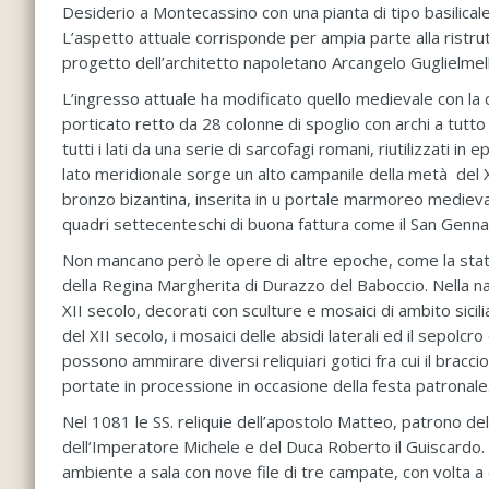
Desiderio a Montecassino con una pianta di tipo basilical
L’aspetto attuale corrisponde per ampia parte alla ristr
progetto dell’architetto napoletano Arcangelo Guglielmell
L’ingresso attuale ha modificato quello medievale con la c
porticato retto da 28 colonne di spoglio con archi a tutto
tutti i lati da una serie di sarcofagi romani, riutilizzati 
lato meridionale sorge un alto campanile della metà del XI
bronzo bizantina, inserita in u portale marmoreo medieval
quadri settecenteschi di buona fattura come il San Genn
Non mancano però le opere di altre epoche, come la stat
della Regina Margherita di Durazzo del Baboccio. Nella na
XII secolo, decorati con sculture e mosaici di ambito sic
del XII secolo, i mosaici delle absidi laterali ed il sepolc
possono ammirare diversi reliquiari gotici fra cui il braccio
portate in processione in occasione della festa patronale. Al
Nel 1081 le SS. reliquie dell’apostolo Matteo, patrono dell
dell’Imperatore Michele e del Duca Roberto il Guiscardo. L
ambiente a sala con nove file di tre campate, con volta a