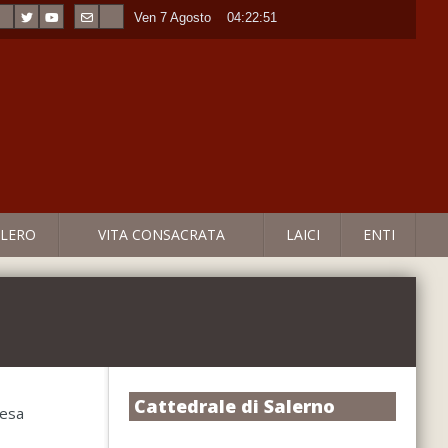
Ven 7 Agosto
----
04:22:51
LERO
VITA CONSACRATA
LAICI
ENTI
Cattedrale di Salerno
iesa