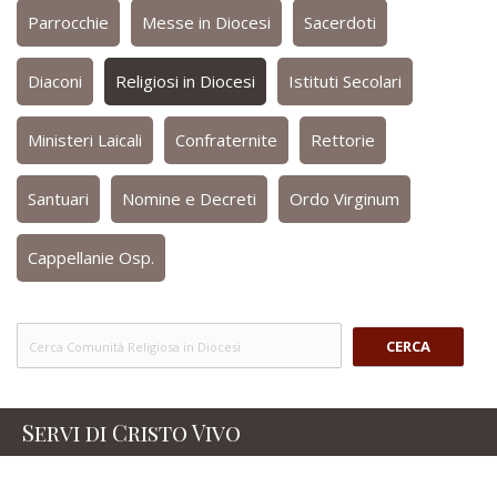
Parrocchie
Messe in Diocesi
Sacerdoti
Diaconi
Religiosi in Diocesi
Istituti Secolari
Ministeri Laicali
Confraternite
Rettorie
Santuari
Nomine e Decreti
Ordo Virginum
Cappellanie Osp.
CERCA
Servi di Cristo Vivo