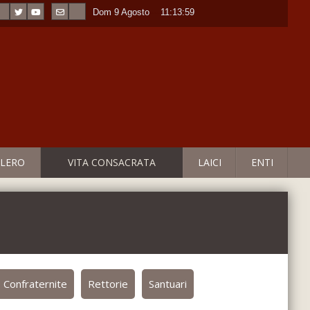
Dom 9 Agosto
----
11:14:00
LERO
VITA CONSACRATA
LAICI
ENTI
Confraternite
Rettorie
Santuari