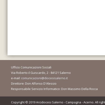
Ufficio Comunicazioni Sociali
Via Roberto il Guiscardo, 2 - 84121 Salerno
e-mail:
comunicazioni@diocesisalerno.it
Direttore: Don Alfonso D'Alessio
Responsabile Servizio Informatico: Don Massimo Della Rocca
Copyright © 2019 Arcidiocesi Salerno - Campagna - Acerno. All righ