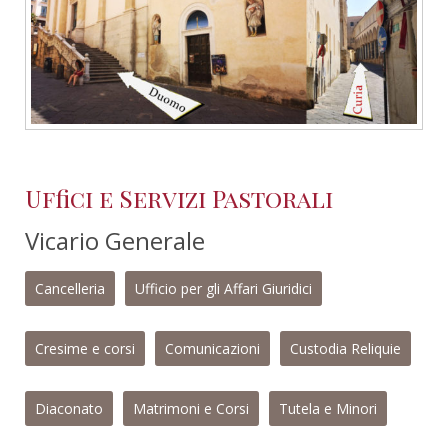
Uffici e Servizi Pastorali
Vicario Generale
Cancelleria
Ufficio per gli Affari Giuridici
Cresime e corsi
Comunicazioni
Custodia Reliquie
Diaconato
Matrimoni e Corsi
Tutela e Minori