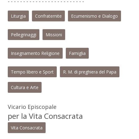
- - - - - - - - - - - - - - - - - - - - - - - - -
Liturgia
Confraternite
Ecumenismo e Dialogo
Pellegrinaggi
Missioni
Insegnamento Religione
Famiglia
Tempo libero e Sport
R. M. di preghiera del Papa
Cultura e Arte
Vicario Episcopale
per la Vita Consacrata
Vita Consacrata