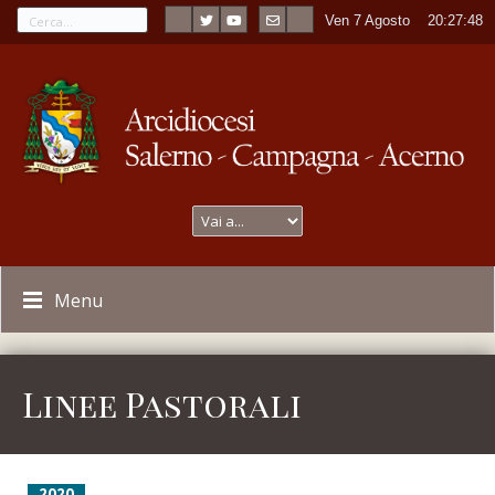
Ven 7 Agosto
----
20:27:48
Menu
Linee Pastorali
2020