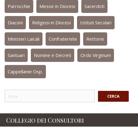
Parrocchie
Messe in Diocesi
Sacerdoti
Diaconi
Religiosi in Diocesi
Istituti Secolari
Ministeri Laicali
Confraternite
Rettorie
Santuari
Nomine e Decreti
Ordo Virginum
Cappellanie Osp.
CERCA
Collegio dei Consultori