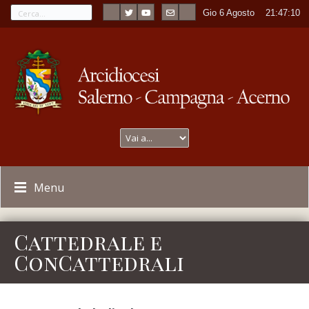
Gio 6 Agosto
----
21:47:10
Menu
Cattedrale e
ConCattedrali