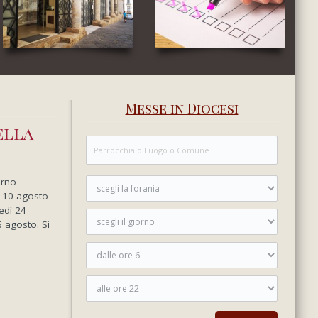
Messe in Diocesi
ella
erno
ì 10 agosto
edì 24
6 agosto. Si