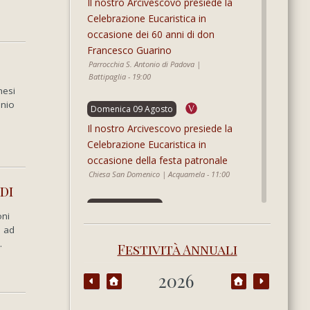
Il nostro Arcivescovo presiede la
Celebrazione Eucaristica in
occasione dei 60 anni di don
Francesco Guarino
Parrocchia S. Antonio di Padova |
Battipaglia - 19:00
mesi
onio
Domenica 09 Agosto
Il nostro Arcivescovo presiede la
Celebrazione Eucaristica in
occasione della festa patronale
Chiesa San Domenico | Acquamela - 11:00
di
Lunedi 10 Agosto
oni
Campo vocazionale estivo
o ad
Seminario Metropolitano “Giovanni Paolo II”
.
Festività Annuali
| Pontecagnano Faiano
2026
Lunedi 10 Agosto
Chiusura estiva degli uffici di curia