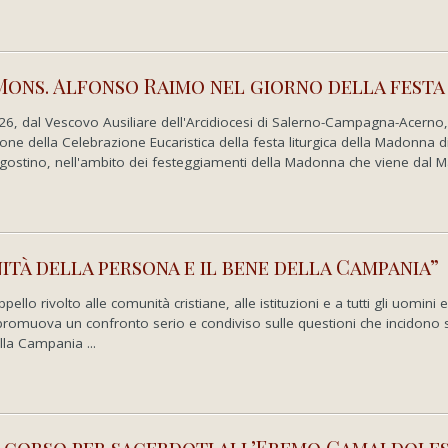
. Mons. Alfonso Raimo nel giorno della festa
tinopoli
26, dal Vescovo Ausiliare dell'Arcidiocesi di Salerno-Campagna-Acerno, 
e della Celebrazione Eucaristica della festa liturgica della Madonna d
gostino, nell'ambito dei festeggiamenti della Madonna che viene dal M
nità della persona e il bene della Campania”
o rivolto alle comunità cristiane, alle istituzioni e a tutti gli uomini e
promuova un confronto serio e condiviso sulle questioni che incidono s
lla Campania ...
 | corso per sacerdoti all’Eremo Camaldole