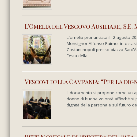
L’Omelia del Vescovo Ausiliare, S.E
liturgica della Madonna di Costan
L'omelia pronunciata il 2 agosto 20
Monsignor Alfonso Raimo, in occasion
Costantinopoli presso piazza Sant'A
Festa della ...
Vescovi della Campania: “Per la dig
Il documento si propone come un appell
donne di buona volontà affinché si 
dignità della persona e sul futuro de
Rete Mondiale di Pregiera del Papa