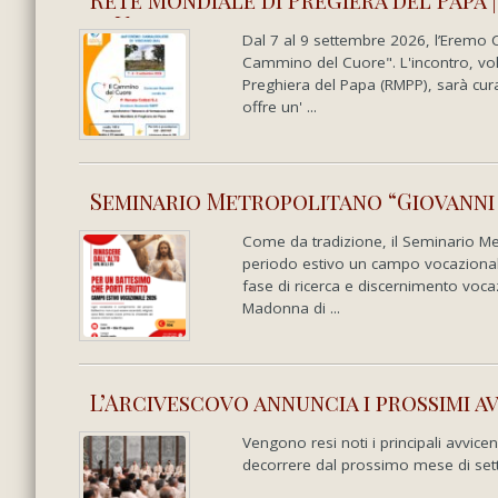
di Visciano
Dal 7 al 9 settembre 2026, l’Eremo Ca
Cammino del Cuore". L'incontro, volt
Preghiera del Papa (RMPP), sarà curat
offre un' ...
Seminario Metropolitano “Giovanni 
Come da tradizione, il Seminario Me
periodo estivo un campo vocazionale 
fase di ricerca e discernimento vocaz
Madonna di ...
L’Arcivescovo annuncia i prossimi a
di settembre
Vengono resi noti i principali avvice
decorrere dal prossimo mese di sett