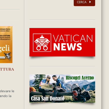
CERCA
ittura
 elevare le
rendo la