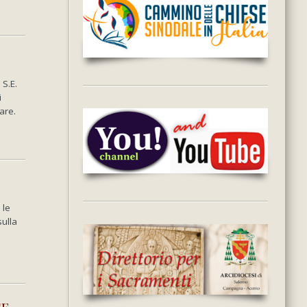
S.E.
i
are.
 le
ulla
se