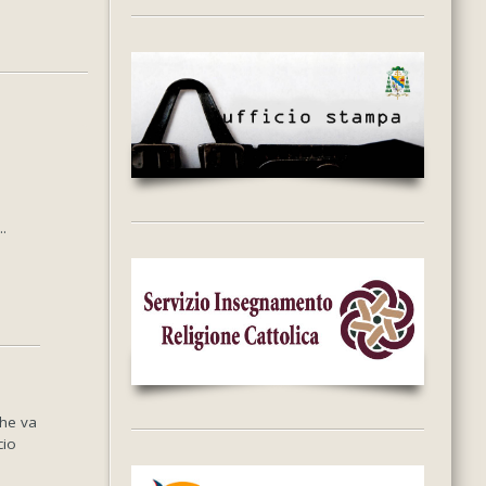
.
che va
cio