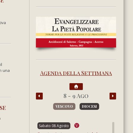
tiva
il
in una
Agenda della Settimana
8 - 9 Ago
se
VESCOVO
DIOCESI
a
Sabato 08 Agosto