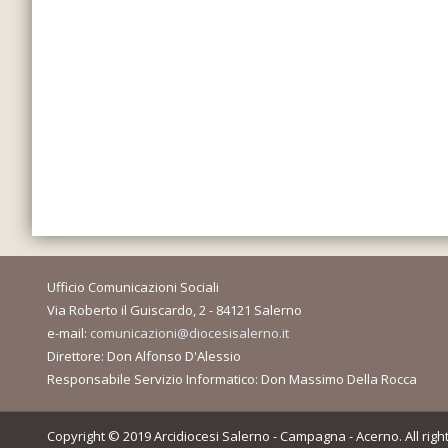
Ufficio Comunicazioni Sociali
Via Roberto il Guiscardo, 2 - 84121 Salerno
e-mail:
comunicazioni@diocesisalerno.it
Direttore: Don Alfonso D'Alessio
Responsabile Servizio Informatico: Don Massimo Della Rocca
Copyright © 2019 Arcidiocesi Salerno - Campagna - Acerno. All righ