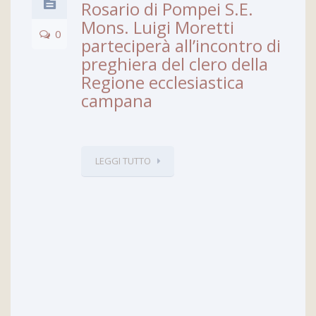
Rosario di Pompei S.E.
Mons. Luigi Moretti
0
parteciperà all’incontro di
preghiera del clero della
Regione ecclesiastica
campana
LEGGI TUTTO
08
Salerno, alle ore 18.00,
GIU
presso la chiesa di S.
Benedetto S.E. Mons.
Luigi Moretti istituirà i
Lettori