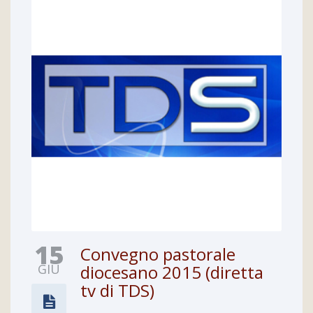
15
Convegno pastorale
GIU
diocesano 2015 (diretta
tv di TDS)