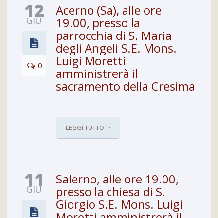
12
Acerno (Sa), alle ore
GIU
19.00, presso la
parrocchia di S. Maria
degli Angeli S.E. Mons.
Luigi Moretti
0
amministrerà il
sacramento della Cresima
LEGGI TUTTO
11
Salerno, alle ore 19.00,
GIU
presso la chiesa di S.
Giorgio S.E. Mons. Luigi
Moretti amministrerà il