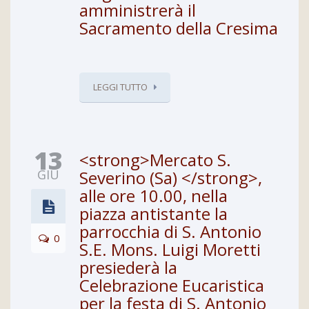
amministrerà il
Sacramento della Cresima
LEGGI TUTTO
13
<strong>Mercato S.
GIU
Severino (Sa) </strong>,
alle ore 10.00, nella
piazza antistante la
parrocchia di S. Antonio
0
S.E. Mons. Luigi Moretti
presiederà la
Celebrazione Eucaristica
per la festa di S. Antonio