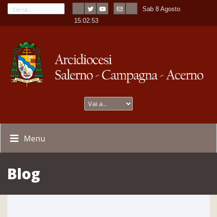
Sab 8 Agosto
---
-
15:02:53
Menu
Blog