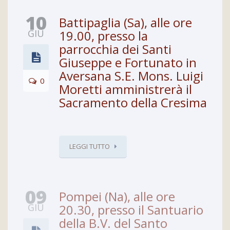
10
Battipaglia (Sa), alle ore
GIU
19.00, presso la
parrocchia dei Santi
Giuseppe e Fortunato in
Aversana S.E. Mons. Luigi
0
Moretti amministrerà il
Sacramento della Cresima
LEGGI TUTTO
09
Pompei (Na), alle ore
GIU
20.30, presso il Santuario
della B.V. del Santo