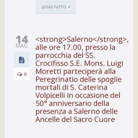
LEGGI TUTTO
14
<strong>Salerno</strong>,
MAG
alle ore 17.00, presso la
parrocchia del SS.
Crocifisso S.E. Mons. Luigi
Moretti parteciperà alla
0
Peregrinatio delle spoglie
mortali di S. Caterina
Volpicelli in occasione del
50° anniversario della
presenza a Salerno delle
Ancelle del Sacro Cuore