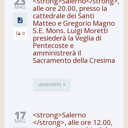
23
<strong>Salerno</strong>,
MAG
alle ore 20.00, presso la
cattedrale dei Santi
Matteo e Gregorio Magno
S.E. Mons. Luigi Moretti
0
presiederà la Veglia di
Pentecoste e
amministrerà il
Sacramento della Cresima
LEGGI TUTTO
17
<strong>Salerno
MAG
</strong>, alle ore 12.00,