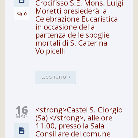
Crocifisso S.E. Mons. Luigi
Moretti presiederà la
0
Celebrazione Eucaristica
in occasione della
partenza delle spoglie
mortali di S. Caterina
Volpicelli
LEGGI TUTTO
16
<strong>Castel S. Giorgio
MAG
(Sa) </strong>, alle ore
11.00, presso la Sala
Consiliare del comune