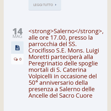
LEGGI TUTTO
14
<strong>Salerno</strong>,
MAG
alle ore 17.00, presso la
parrocchia del SS.
Crocifisso S.E. Mons. Luigi
Moretti parteciperà alla
0
Peregrinatio delle spoglie
mortali di S. Caterina
Volpicelli in occasione del
50° anniversario della
presenza a Salerno delle
Ancelle del Sacro Cuore