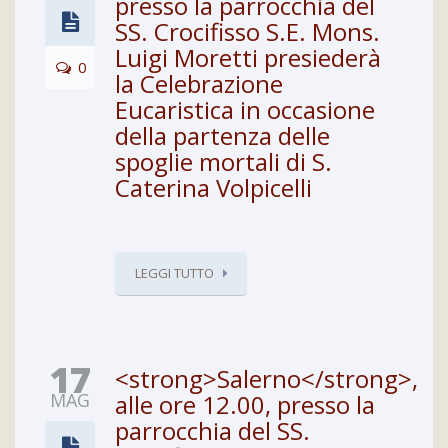
presso la parrocchia del
SS. Crocifisso S.E. Mons.
Luigi Moretti presiederà
0
la Celebrazione
Eucaristica in occasione
della partenza delle
spoglie mortali di S.
Caterina Volpicelli
LEGGI TUTTO
17
<strong>Salerno</strong>,
MAG
alle ore 12.00, presso la
parrocchia del SS.