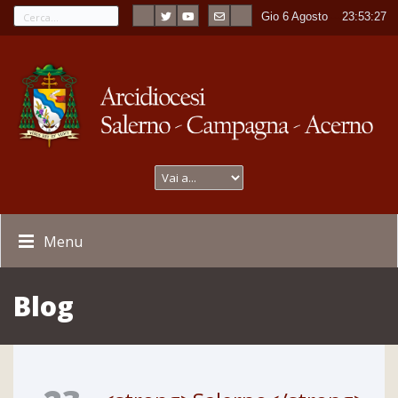
Gio 6 Agosto
----
23:53:27
Menu
Blog