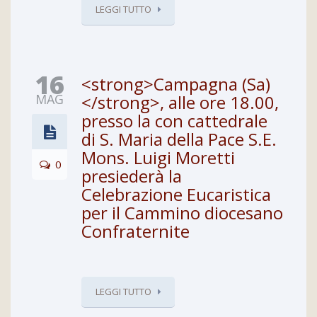
LEGGI TUTTO
16
<strong>Campagna (Sa)
MAG
</strong>, alle ore 18.00,
presso la con cattedrale
di S. Maria della Pace S.E.
Mons. Luigi Moretti
0
presiederà la
Celebrazione Eucaristica
per il Cammino diocesano
Confraternite
LEGGI TUTTO