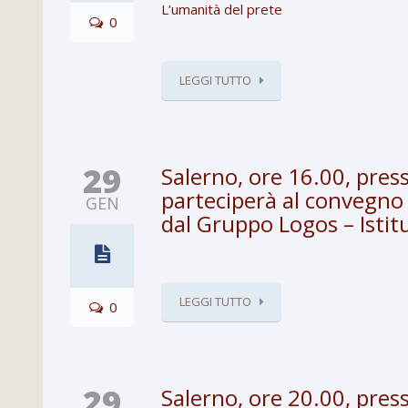
L’umanità del prete
0
LEGGI TUTTO
29
Salerno, ore 16.00, press
parteciperà al convegno “
GEN
dal Gruppo Logos – Istit
LEGGI TUTTO
0
29
Salerno, ore 20.00, press