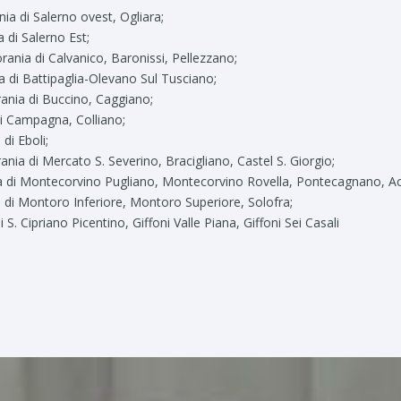
;
nia di Salerno ovest, Ogliara
;
a di Salerno Est
;
rania di Calvanico, Baronissi, Pellezzano
;
a di Battipaglia-Olevano Sul Tusciano
;
ania di Buccino, Caggiano
;
di Campagna, Colliano
;
 di Eboli
;
ania di Mercato S. Severino, Bracigliano, Castel S. Giorgio
a di Montecorvino Pugliano, Montecorvino Rovella, Pontecagnano, A
;
 di Montoro Inferiore, Montoro Superiore, Solofra
i S. Cipriano Picentino, Giffoni Valle Piana, Giffoni Sei Casali