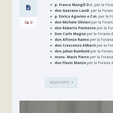
per la
p. Franco Mangili D.C.
Fora
per la
don Gaetano Landi
Forani
per la
p. Enrico Agovino o.f.m.
Fo
per la
0
don Michele Olivieri
Forani
per la
don Roberto Piemonte
For
per la
Don Carlo Magna
Forania 
per la
don Alfonso Raimo
Forania
per la
don Crescenzo Aliberti
For
per la
don Julian Rumbold
Forani
per la
mons. Mario Pierro
Forania
per la
don Flavio Manzo
Forania d
LEGGI TUTTO