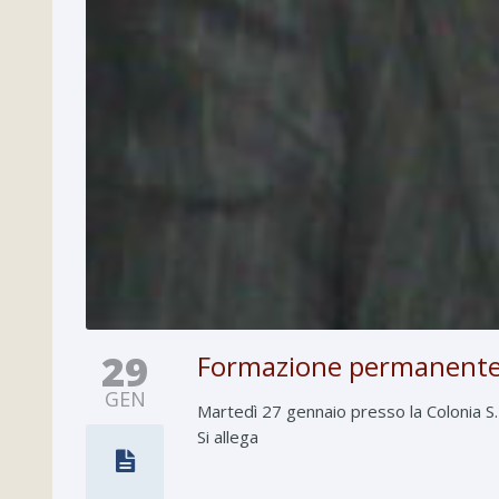
29
Formazione permanente 
GEN
Martedì 27 gennaio presso la Colonia 
Si allega