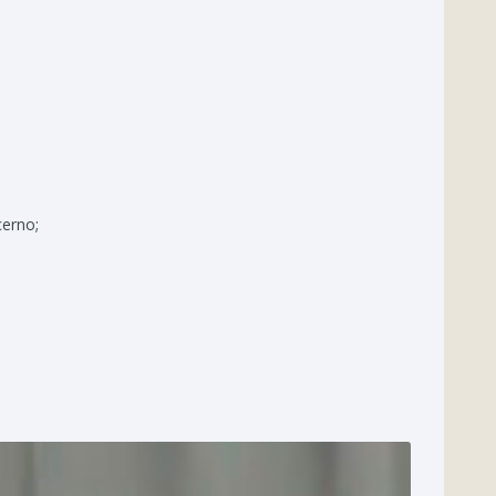
;
cerno