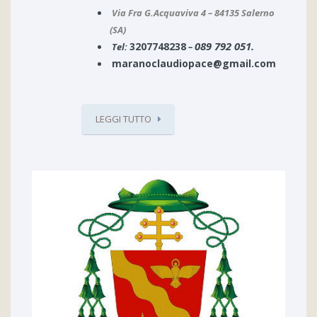
Via Fra G.Acquaviva 4 – 84135 Salerno
(SA)
089 792 051.
3207748238
Tel:
–
maranoclaudiopace@gmail.com
LEGGI TUTTO