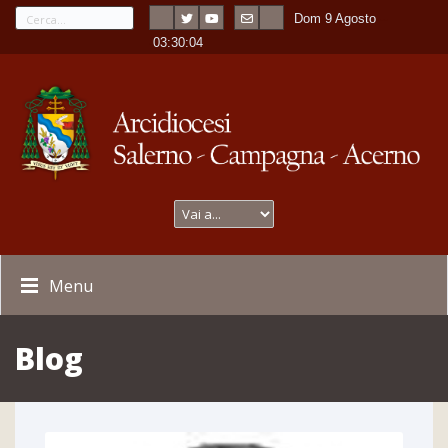
Dom 9 Agosto
---
-
03:30:05
Menu
Blog