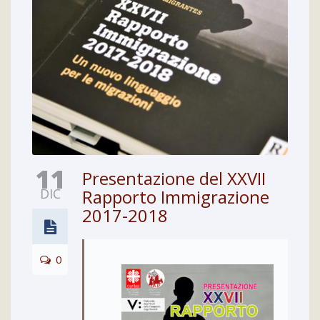
11
Presentazione del XXVII
DIC
Rapporto Immigrazione
2017-2018
0