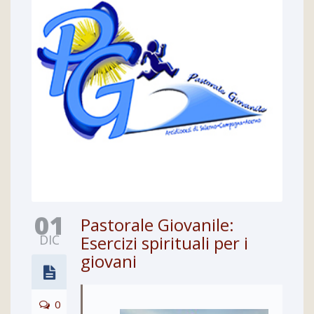
01
Pastorale Giovanile:
DIC
Esercizi spirituali per i
giovani
0