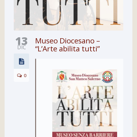
13
Museo Diocesano –
DIC
“L’Arte abilita tutti”
0