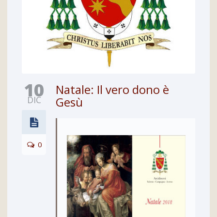
10
Natale: Il vero dono è
DIC
Gesù
0