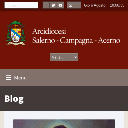
Gio 6 Agosto
----
10:06:37
Menu
Blog