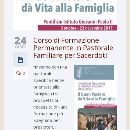
24
Corso di Formazione
AGO
Permanente in Pastorale
Familiare per Sacerdoti
“Insieme con una
0
pastorale
specificamente
orientata alle
famiglie, ci si
prospetta la
necessità di «una
formazione più
adeguata per i
presbiteri, i