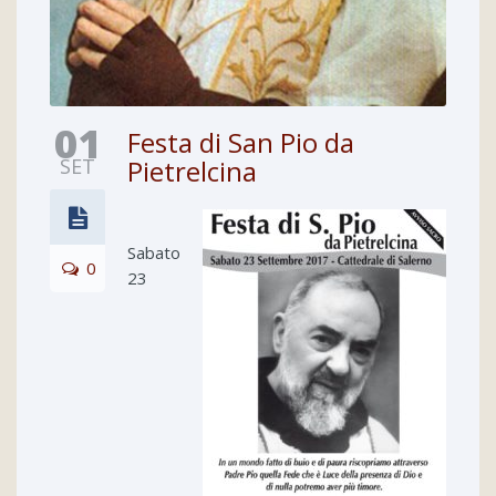
01
Festa di San Pio da
SET
Pietrelcina
Sabato
0
23