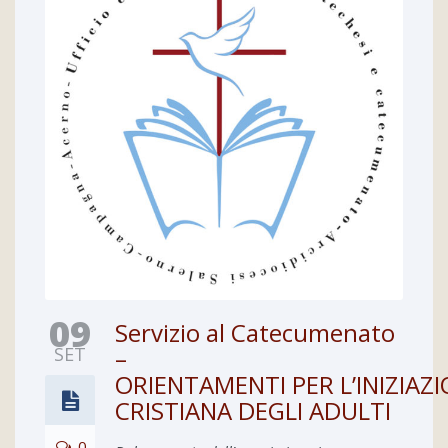
09
Servizio al Catecumenato
SET
–
ORIENTAMENTI PER L’INIZIAZ
CRISTIANA DEGLI ADULTI
0