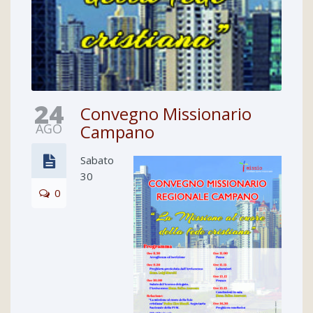
24
Convegno Missionario
AGO
Campano
Sabato
30
0