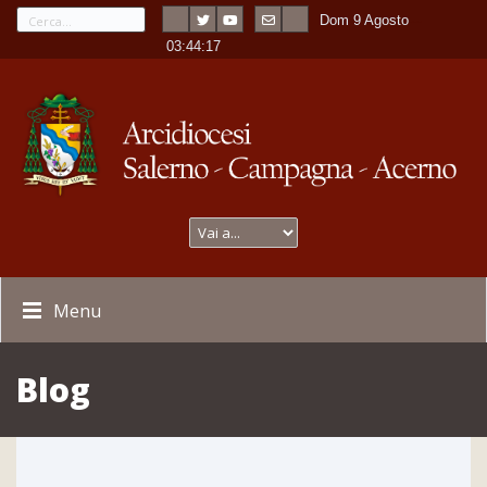
Dom 9 Agosto
---
-
03:44:18
Menu
Blog