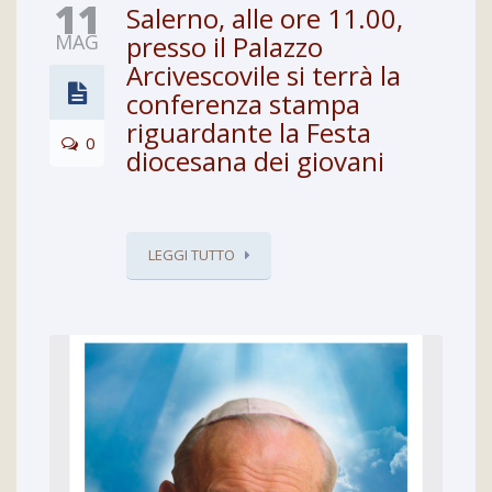
11
Salerno, alle ore 11.00,
MAG
presso il Palazzo
Arcivescovile si terrà la
conferenza stampa
riguardante la Festa
0
diocesana dei giovani
LEGGI TUTTO