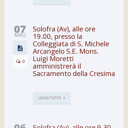
07
Solofra (Av), alle ore
MAG
19.00, presso la
Colleggiata di S. Michele
Arcangelo S.E. Mons.
Luigi Moretti
0
amministrerà il
Sacramento della Cresima
LEGGI TUTTO
Solofra (Av), alle ore 9.30,