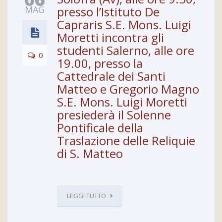
06
MAG
presso l’Istituto De
Capraris S.E. Mons. Luigi
Moretti incontra gli
studenti Salerno, alle ore
0
19.00, presso la
Cattedrale dei Santi
Matteo e Gregorio Magno
S.E. Mons. Luigi Moretti
presiederà il Solenne
Pontificale della
Traslazione delle Reliquie
di S. Matteo
LEGGI TUTTO