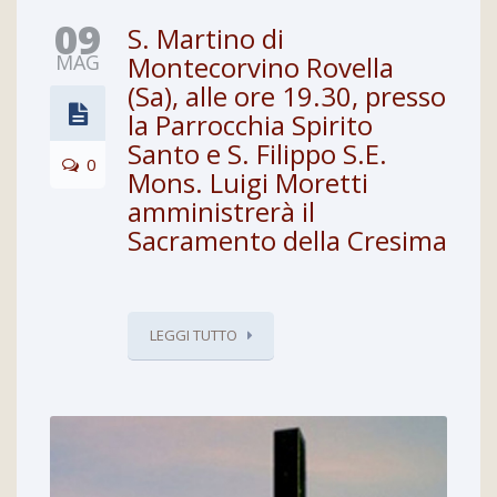
09
S. Martino di
MAG
Montecorvino Rovella
(Sa), alle ore 19.30, presso
la Parrocchia Spirito
Santo e S. Filippo S.E.
0
Mons. Luigi Moretti
amministrerà il
Sacramento della Cresima
LEGGI TUTTO