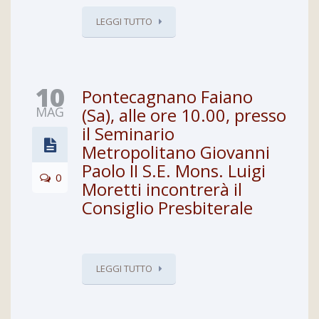
LEGGI TUTTO
10
Pontecagnano Faiano
MAG
(Sa), alle ore 10.00, presso
il Seminario
Metropolitano Giovanni
Paolo II S.E. Mons. Luigi
0
Moretti incontrerà il
Consiglio Presbiterale
LEGGI TUTTO