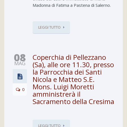
Madonna di Fatima a Pastena di Salerno.
LEGGI TUTTO
08
Coperchia di Pellezzano
MAG
(Sa), alle ore 11.30, presso
la Parrocchia dei Santi
Nicola e Matteo S.E.
Mons. Luigi Moretti
0
amministrerà il
Sacramento della Cresima
LEGGI TUTTO