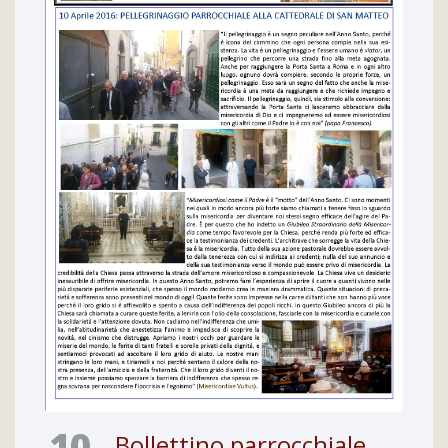
10
Bollettino parrocchiale