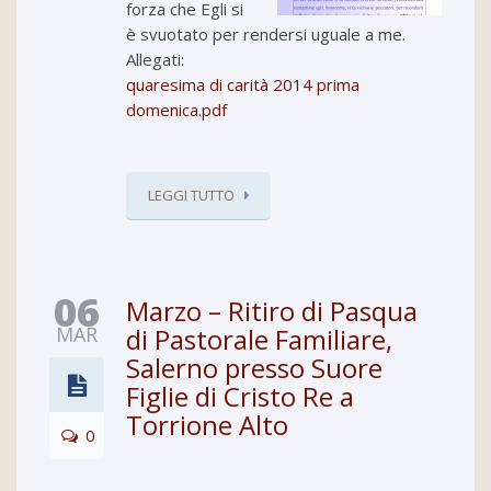
forza che Egli si
è svuotato per rendersi uguale a me.
Allegati:
quaresima di carità 2014 prima
domenica.pdf
LEGGI TUTTO
06
Marzo – Ritiro di Pasqua
MAR
di Pastorale Familiare,
Salerno presso Suore
Figlie di Cristo Re a
Torrione Alto
0