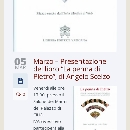
05
Marzo – Presentazione
MAR
del libro “La penna di
Pietro”, di Angelo Scelzo
Venerdì alle ore
0
17.00, presso il
Salone dei Marmi
del Palazzo di
Città,
l\’Arcivescovo
parteciperà alla