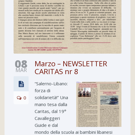
08
Marzo – NEWSLETTER
MAR
CARITAS nr 8
“Salerno-Libano:
forza di
solidarietà!” Una
0
mano tesa dalla
Caritas, dal 19°
Cavalleggeri
Guide e dal
mondo della scuola ai bambini libanesi