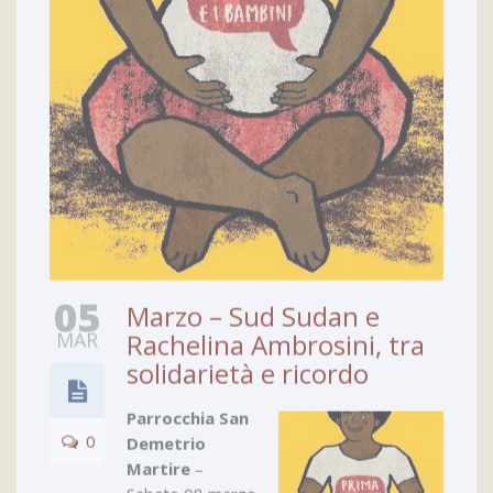
05
Marzo – Sud Sudan e
MAR
Rachelina Ambrosini, tra
solidarietà e ricordo
Parrocchia San
0
Demetrio
Martire
–