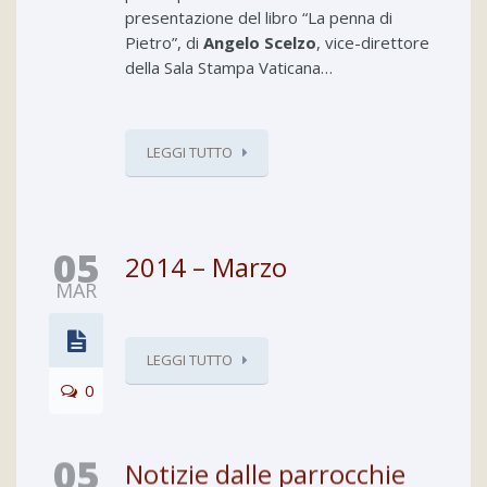
presentazione del libro “La penna di
Pietro”, di
Angelo Scelzo
, vice-direttore
della Sala Stampa Vaticana…
LEGGI TUTTO
05
2014 – Marzo
MAR
LEGGI TUTTO
0
05
Notizie dalle parrocchie