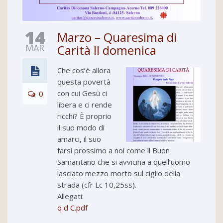
14
Marzo – Quaresima di
MAR
Carità II domenica
Che cos’è allora
questa povertà
con cui Gesù ci
0
libera e ci rende
ricchi? È proprio
il suo modo di
amarci, il suo
farsi prossimo a noi come il Buon
Samaritano che si avvicina a quell’uomo
lasciato mezzo morto sul ciglio della
strada (cfr Lc 10,25ss).
Allegati:
q d C.pdf