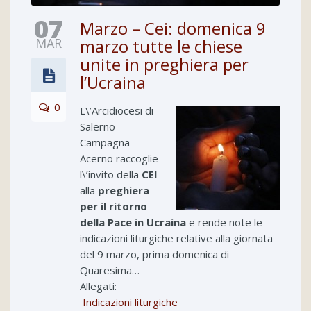
07
Marzo – Cei: domenica 9
MAR
marzo tutte le chiese
unite in preghiera per
l’Ucraina
0
L\’Arcidiocesi di
Salerno
Campagna
Acerno raccoglie
l\’invito della
CEI
alla
preghiera
per il ritorno
della Pace in Ucraina
e rende note le
indicazioni liturgiche relative alla giornata
del 9 marzo, prima domenica di
Quaresima…
Allegati:
Indicazioni liturgiche