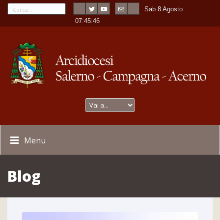
Sab 8 Agosto
---
-
07:45:47
Menu
Blog