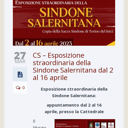
27
CS – Esposizione
MAR
straordinaria della
Sindone Salernitana dal 2
al 16 aprile
0
Esposizione straordinaria della
Sindone Salernitana:
appuntamento dal 2 al 16
aprile,
presso la Cattedrale
Il
Museo