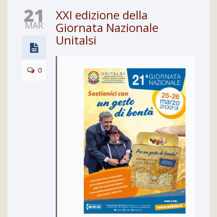
21
XXI edizione della
MAR
Giornata Nazionale
Unitalsi
0