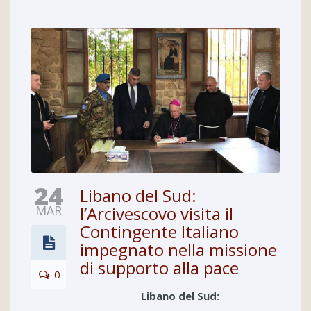
24
Libano del Sud:
MAR
l’Arcivescovo visita il
Contingente Italiano
impegnato nella missione
di supporto alla pace
0
Libano del Sud: