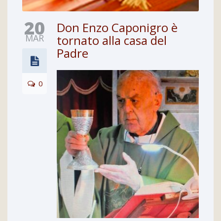
20
Don Enzo Caponigro è
MAR
tornato alla casa del
Padre
0