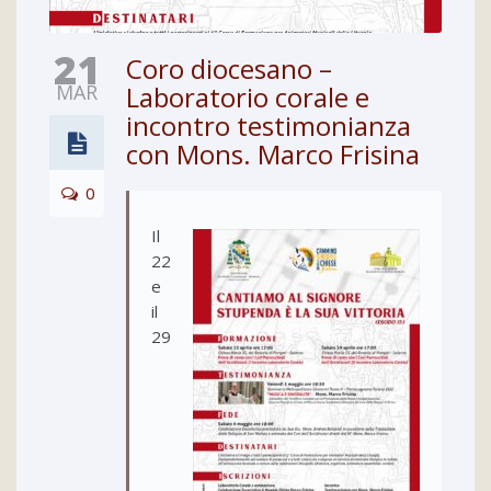
21
Coro diocesano –
MAR
Laboratorio corale e
incontro testimonianza
con Mons. Marco Frisina
0
Il
22
e
il
29