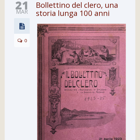
21
Bollettino del clero, una
MAR
storia lunga 100 anni
0