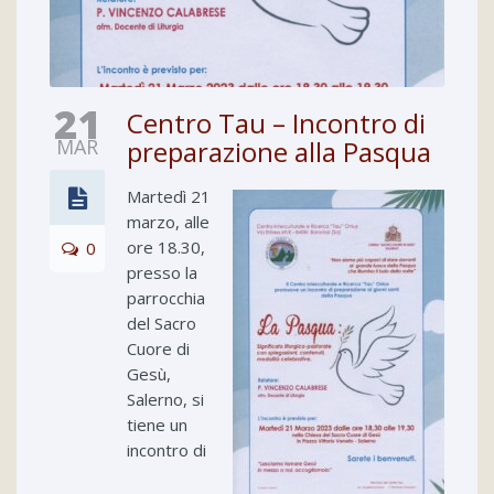
21
Centro Tau – Incontro di
MAR
preparazione alla Pasqua
Martedì 21
marzo, alle
ore 18.30,
0
presso la
parrocchia
del Sacro
Cuore di
Gesù,
Salerno, si
tiene un
incontro di