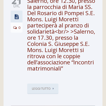
21
Salerno, ore 12.30, presso
DIC
la parrocchia di Maria SS.
Del Rosario di Pompei S.E.
Mons. Luigi Moretti
parteciperà al pranzo di
0
solidarietà<br/> >Salerno,
ore 17.30, presso la
Colonia S. Giuseppe S.E.
Mons. Luigi Moretti si
ritrova con le coppie
dell’associazione “Incontri
matrimoniali”
LEGGI TUTTO