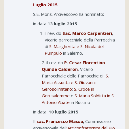
Luglio 2015
S.E. Mons. Arcivescovo ha nominato:
in data
13 luglio 2015
il rev. do
Sac. Marco Carpentieri
,
Vicario parrocchiale della Parrocchia
di
S. Margherita e S. Nicola del
Pumpulo
in Salerno.
2. il rev. do
P. Cesar Florentino
Quinde Calderon
, Vicario
Parrocchiale delle Parrocchie di
S.
Maria Assunta e S. Giovanni
Gerosolimitano
;
S. Croce in
Gerusalemme
e
S. Maria Solditta in S.
Antonio Abate
in Buccino
in data
10 luglio 2015
Il
sac. Francesco Massa
,
Commissario
arcivescovile dell’
Arciconfraternita del Pio