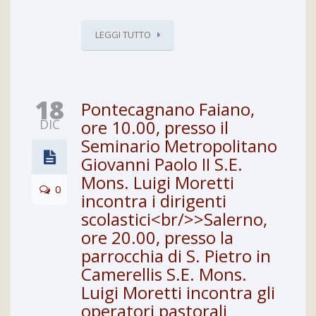
LEGGI TUTTO
18
Pontecagnano Faiano,
DIC
ore 10.00, presso il
Seminario Metropolitano
Giovanni Paolo II S.E.
Mons. Luigi Moretti
0
incontra i dirigenti
scolastici<br/>>Salerno,
ore 20.00, presso la
parrocchia di S. Pietro in
Camerellis S.E. Mons.
Luigi Moretti incontra gli
operatori pastorali