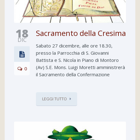
18
Sacramento della Cresima
DIC
Sabato 27 dicembre, alle ore 18.30,
presso la Parrocchia di S. Giovanni
Battista e S. Nicola in Piano di Montoro
(Av) S.E. Mons. Luigi Moretti amministrerà
0
il Sacramento della Confermazione
LEGGI TUTTO