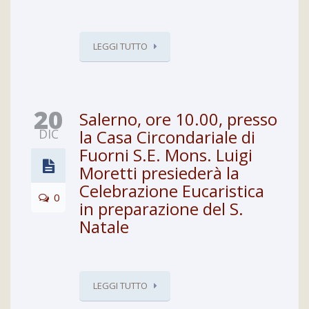
LEGGI TUTTO
20
Salerno, ore 10.00, presso
DIC
la Casa Circondariale di
Fuorni S.E. Mons. Luigi
Moretti presiederà la
Celebrazione Eucaristica
0
in preparazione del S.
Natale
LEGGI TUTTO