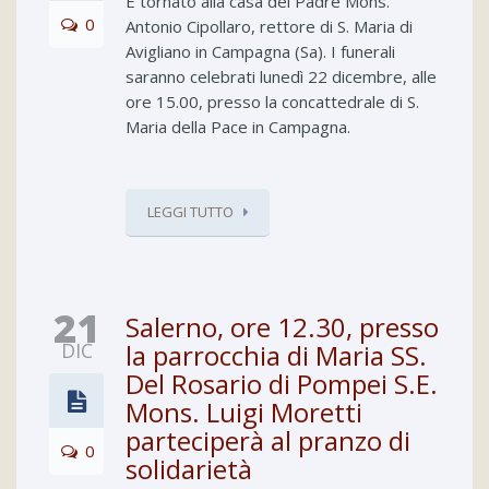
È tornato alla casa del Padre Mons.
0
Antonio Cipollaro, rettore di S. Maria di
Avigliano in Campagna (Sa). I funerali
saranno celebrati lunedì 22 dicembre, alle
ore 15.00, presso la concattedrale di S.
Maria della Pace in Campagna.
LEGGI TUTTO
21
Salerno, ore 12.30, presso
DIC
la parrocchia di Maria SS.
Del Rosario di Pompei S.E.
Mons. Luigi Moretti
parteciperà al pranzo di
0
solidarietà