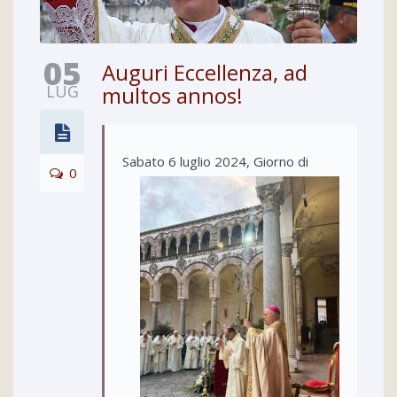
05
Auguri Eccellenza, ad
LUG
multos annos!
Sabato
6 luglio 2024, Giorno di
0