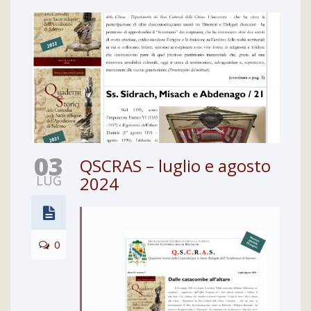
03
QSCRAS – luglio e agosto
LUG
2024
0