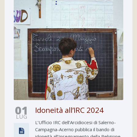
01
Idoneità all’IRC 2024
LUG
L’Ufficio IRC dell’Arcidiocesi di Salerno-
Campagna-Acerno pubblica il bando di
idoneità all’Insegnamento della Religione