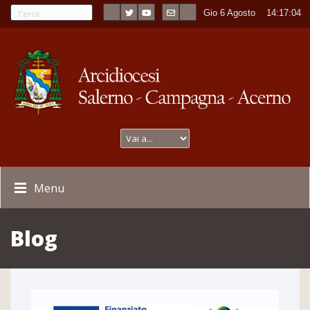
Gio 6 Agosto
----
14:17:05
Menu
Blog