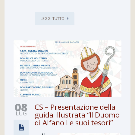
LEGGI TUTTO
08
CS – Presentazione della
LUG
guida illustrata “Il Duomo
di Alfano I e suoi tesori”
Il