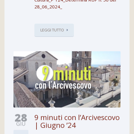
28_06_2024_
LEGGI TUTTO
28
9 minuti con l’Arcivescovo
GIU
| Giugno ’24