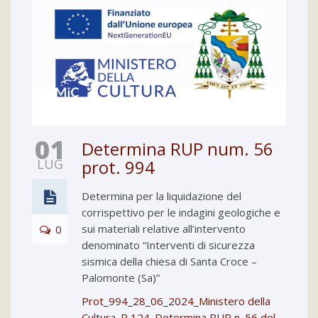
01
Determina RUP num. 56
LUG
prot. 994
Determina per la liquidazione del
corrispettivo per le indagini geologiche e
sui materiali relative all’intervento
0
denominato “Interventi di sicurezza
sismica della chiesa di Santa Croce –
Palomonte (Sa)”
Prot_994_28_06_2024_Ministero della
Cultura_P 124_Determina RUP n. 56 del