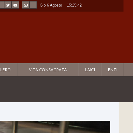
Gio 6 Agosto
----
15:25:43
LERO
VITA CONSACRATA
LAICI
ENTI