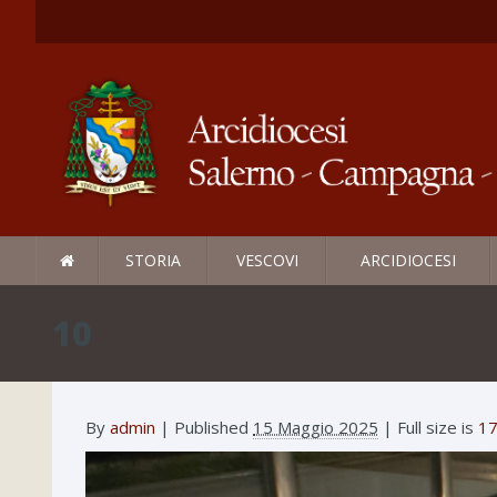
STORIA
VESCOVI
ARCIDIOCESI
10
By
admin
|
Published
15 Maggio 2025
| Full size is
17