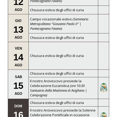
12
Pontecagnano Faiano)
Chiusura estiva degli uffici di curia
AGO
Campo vocazionale estivo
(Seminario
GIO
Metropolitano “Giovanni Paolo II” |
13
Pontecagnano Faiano)
Chiusura estiva degli uffici di curia
AGO
VEN
14
Chiusura estiva degli uffici di curia
AGO
Chiusura estiva degli uffici di curia
SAB
Il nostro Arcivescovo presiede la
15
Celebrazione Eucaristica
(ore 10:30
Santuario della Madonna di Avigliano |
AGO
Campagna)
Chiusura estiva degli uffici di curia
DOM
Il nostro Arcivescovo presiede la Solenne
16
Celebrazione Pontificale in occasione