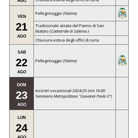
AGO
Pellegrinaggio
(Fatima)
VEN
21
Tradizionale alzata del Panno di San
Matteo
(Cattedrale di Salerno )
AGO
Chiusura estiva degli uffici di curia
SAB
22
Pellegrinaggio
(Fatima)
AGO
DOM
Incontri vocazionali 2024/25
(ore 16:00
23
Seminario Metropolitano "Giovanni Paolo II")
AGO
LUN
24
AGO