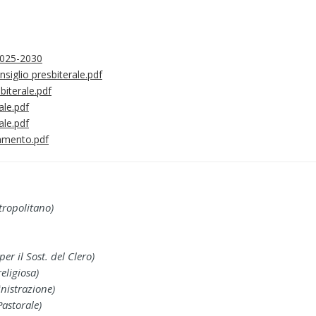
 2025-2030
siglio presbiterale.pdf
iterale.pdf
ale.pdf
ale.pdf
lamento.pdf
tropolitano)
per il Sost. del Clero)
eligiosa)
nistrazione)
Pastorale)