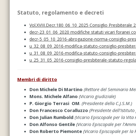
Statuto, regolamento e decreti
Vol.XVIII.Decr.180_06_10_2025 Consiglio Presbiterale
decr-23_01_06_2020 modifiche statuti vicari foranei con
decr-5_05_10_2016-abrogazione-norma-consiglio-presb
u_32_08_09_2016-modifica-statuto-consiglio-presbiter
u_31_08_09_2016-modifica-statuto-consiglio-presbiter
u_25_31_05_2016-consiglio-presbiterale-statuto-rego
Membri di diritto
Don Michele Di Martino
(Rettore del Seminario Me
Mons. Michele Alfano
(Vicario giudiziale)
P. Giorgio Terrasi OM
.
(Presidente della C.J.S.M.)
Don Francesco Coralluzzo
(Presidente dell’Istituto 
Don Julian Rumbold
(Vicario Episcopale per la Vita r
Don Alfonso Gentile
(Vicario Episcopale per l’Ammi
Don Roberto Piemonte
(Vicario Episcopale per la 