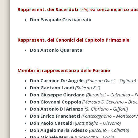
Rappresent. dei Sacerdoti
religiosi
senza incarico pas
Don
Pasquale Cristiani sdb
Rappresent. dei Canonici del Capitolo Primaziale
Don Antonio
Quaranta
Membri in rappresentanza delle Foranie
Don Carmine De Angelis
(Salerno Ovest – Ogliara)
Don Gaetano Landi
(Salerno Est)
Don Giuseppe Giordano
(Baronissi – Calvanico – P
Don Giovanni Coppola
(Mercato S. Severino – Brac
Don Antonio Di Arienzo
(S. Cipriano – Giffoni)
Don Enrico Franchetti
(Pontecagnano – Montecorvino
Don Paolo Castaldi
(Battipaglia – Olevano)
Don Angelomaria Adesso
(Buccino – Colliano)
Don Michele Marra
(Campagna – Eboli)