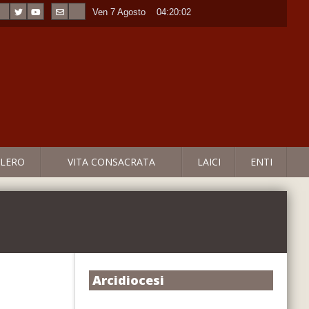
Ven 7 Agosto
----
04:20:03
LERO
VITA CONSACRATA
LAICI
ENTI
Arcidiocesi