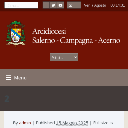
Ven 7 Agosto
----
03:14:31
Menu
2
By
admin
|
Published
15 Maggio 2025
| Full size is