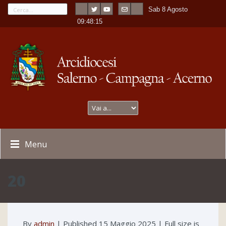
Sab 8 Agosto
---
-
09:48:15
Menu
20
By
admin
|
Published
15 Maggio 2025
| Full size is