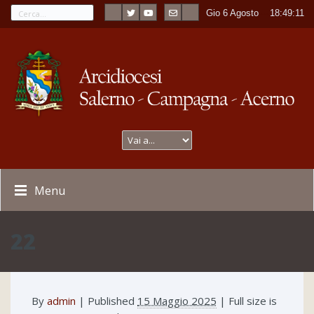
Gio 6 Agosto
----
18:49:11
Menu
22
By
admin
|
Published
15 Maggio 2025
| Full size is