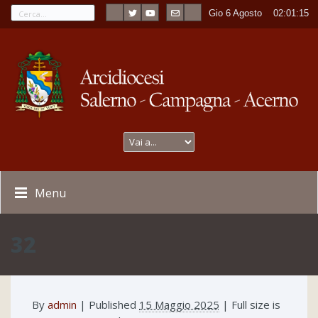
Gio 6 Agosto
----
02:01:15
Menu
32
By
admin
|
Published
15 Maggio 2025
| Full size is