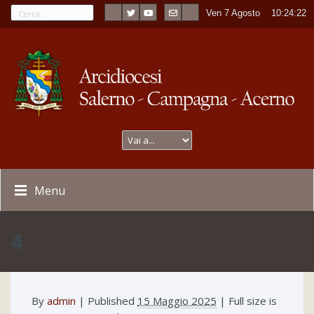
Ven 7 Agosto
----
10:24:22
Menu
4
By
admin
|
Published
15 Maggio 2025
| Full size is