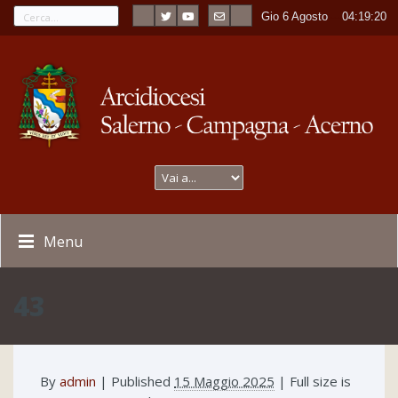
Gio 6 Agosto
----
04:19:20
Menu
43
By
admin
|
Published
15 Maggio 2025
| Full size is