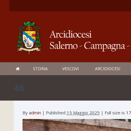
STORIA
VESCOVI
ARCIDIOCESI
46
By
admin
|
Published
15 Maggio 2025
| Full size is
17