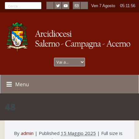
Ven 7 Agosto
----
05:11:56
Menu
48
By
admin
|
Published
15 Maggio 2025
| Full size is