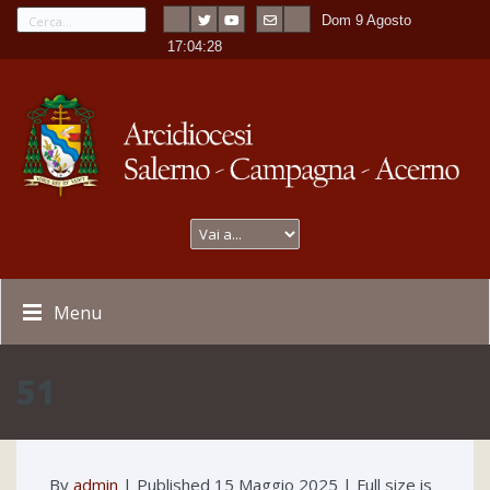
Dom 9 Agosto
---
-
17:04:28
Menu
51
By
admin
|
Published
15 Maggio 2025
| Full size is