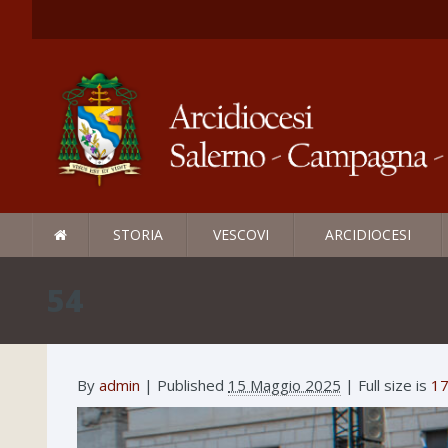
STORIA
VESCOVI
ARCIDIOCESI
54
By
admin
|
Published
15 Maggio 2025
| Full size is
17