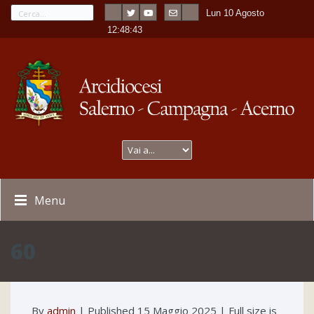
Lun 10 Agosto
---
-
12:48:43
Menu
60
By
admin
|
Published
15 Maggio 2025
| Full size is