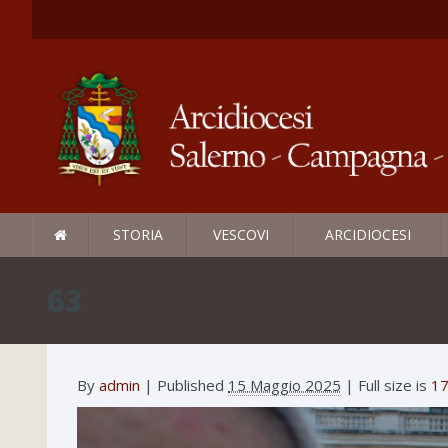
STORIA
VESCOVI
ARCIDIOCESI
63
By
admin
|
Published
15 Maggio 2025
| Full size is
17