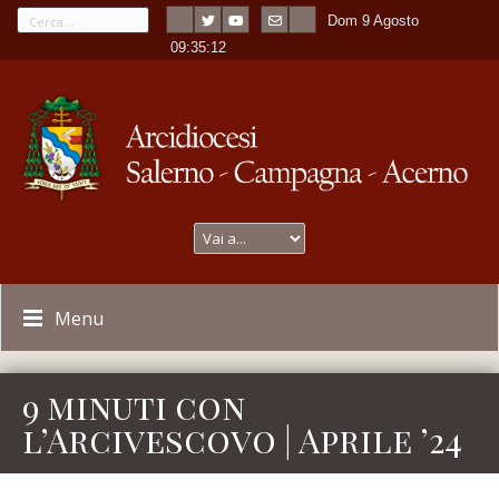
Dom 9 Agosto
---
-
09:35:13
Menu
9 minuti con
l’Arcivescovo | Aprile ’24