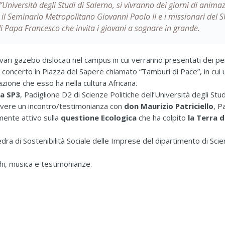
Università degli Studi di Salerno, si vivranno dei giorni di anima
 il Seminario Metropolitano Giovanni Paolo II e i missionari del 
di Papa Francesco che invita i giovani a sognare in grande.
 vari gazebo dislocati nel campus in cui verranno presentati dei p
 concerto in Piazza del Sapere chiamato “Tamburi di Pace”, in cui 
azione che esso ha nella cultura Africana.
la SP3
, Padiglione D2 di Scienze Politiche dell’Università degli Stud
i vivere un incontro/testimonianza con
don Maurizio Patriciello
, P
mente attivo sulla
questione Ecologica
che ha colpito
la Terra d
edra di Sostenibilità Sociale delle Imprese del dipartimento di Scie
hi, musica e testimonianze.