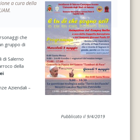
zione a cura della
SUAM.
ersonaggi che
un gruppo di
i di Salerno
arroco della
ei
nze Aziendali –
Pubblicato il 9/4/2019