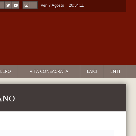
Ven 7 Agosto
----
20:34:11
LERO
VITA CONSACRATA
LAICI
ENTI
iano