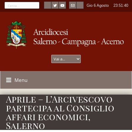
Gio 6 Agosto
----
23:51:40
Menu
Aprile – L’Arcivescovo
partecipa al Consiglio
affari economici,
Salerno